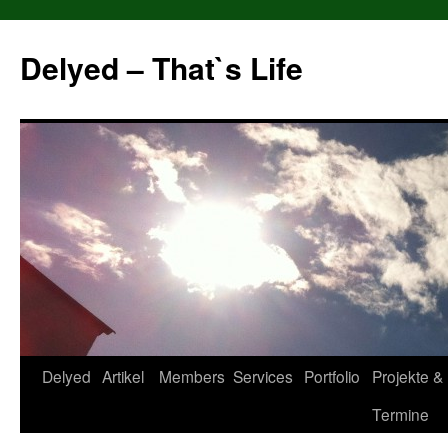
Delyed – That`s Life
Zum
Delyed
Artikel
Members
Services
Portfolio
Projekte &
Inhalt
Termine