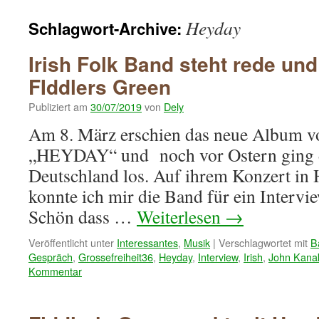
springen
Heyday
Schlagwort-Archive:
Irish Folk Band steht rede und
FIddlers Green
Publiziert am
30/07/2019
von
Dely
Am 8. März erschien das neue Album v
„HEYDAY“ und noch vor Ostern ging d
Deutschland los. Auf ihrem Konzert in
konnte ich mir die Band für ein Intervi
Schön dass …
Weiterlesen
→
Veröffentlicht unter
Interessantes
,
Musik
|
Verschlagwortet mit
B
Gespräch
,
Grossefreiheit36
,
Heyday
,
Interview
,
Irish
,
John Kana
Kommentar