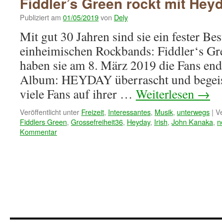
Fiddler’s Green rockt mit He
Publiziert am
01/05/2019
von
Dely
Mit gut 30 Jahren sind sie ein fester Bes
einheimischen Rockbands: Fiddler‘s Gre
haben sie am 8. März 2019 die Fans end
Album: HEYDAY überrascht und begeist
viele Fans auf ihrer …
Weiterlesen
→
Veröffentlicht unter
Freizeit
,
Interessantes
,
Musik
,
unterwegs
|
V
Fiddlers Green
,
Grossefreiheit36
,
Heyday
,
Irish
,
John Kanaka
,
n
Kommentar