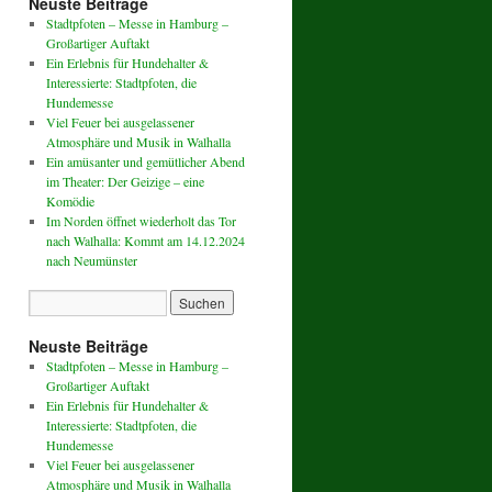
Neuste Beiträge
Stadtpfoten – Messe in Hamburg –
Großartiger Auftakt
Ein Erlebnis für Hundehalter &
Interessierte: Stadtpfoten, die
Hundemesse
Viel Feuer bei ausgelassener
Atmosphäre und Musik in Walhalla
Ein amüsanter und gemütlicher Abend
im Theater: Der Geizige – eine
Komödie
Im Norden öffnet wiederholt das Tor
nach Walhalla: Kommt am 14.12.2024
nach Neumünster
Neuste Beiträge
Stadtpfoten – Messe in Hamburg –
Großartiger Auftakt
Ein Erlebnis für Hundehalter &
Interessierte: Stadtpfoten, die
Hundemesse
Viel Feuer bei ausgelassener
Atmosphäre und Musik in Walhalla