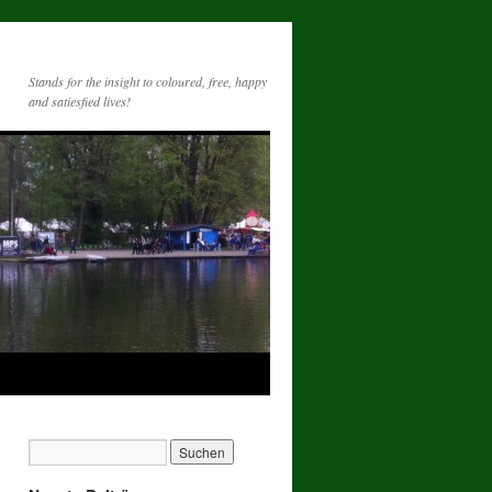
Stands for the insight to coloured, free, happy
and satiesfied lives!