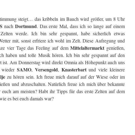
immung steigt… das kribbeln im Bauch wird größer, um 8 Uhr
S
Dortmund
nach
. Das erste Mal, dass ich so lange auf einem
elten werde. Ich bin sehr gespannt, habe sicherlich etwas
Wetter mit, sonst erfriere ich wohl im Zelt. Diese Aufregung und
Mittelaltermarkt
anze vier Tage das Feeling auf dem
genießen,
ch haben und tolle Musik hören. Ich bin sehr gespannt auf den
t ist. Am Donnerstag wird direkt Omnia als Höhepunkt auch uns
SAMO
Versengold
Knasterbart
 wieder
,
,
und viele kleinere
lje
zu hören sein. Ich freue mich darauf auf der Wiese oder im
nießen und abzuschalten. Natürlich freue ich mich über bekannte
hr euch am meisten? Habt ihr Tipps für das erste Zelten auf dem
wie es bei euch damals war?