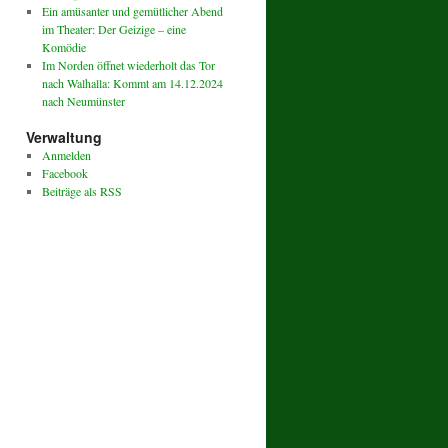
Ein amüsanter und gemütlicher Abend
im Theater: Der Geizige – eine
Komödie
Im Norden öffnet wiederholt das Tor
nach Walhalla: Kommt am 14.12.2024
nach Neumünster
Verwaltung
Anmelden
Facebook
Beiträge als RSS