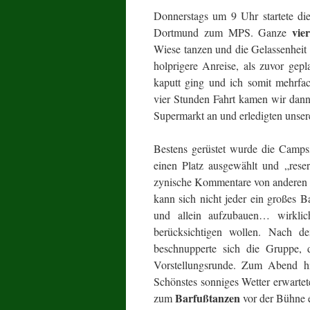
Donnerstags um 9 Uhr startete d
vie
Dortmund zum MPS. Ganze
Wiese tanzen und die Gelassenheit 
holprigere Anreise, als zuvor gepl
kaputt ging und ich somit mehrfa
vier Stunden Fahrt kamen wir dann 
Supermarkt an und erledigten unser
Bestens gerüstet wurde die Camps
einen Platz ausgewählt und „reser
zynische Kommentare von anderen Ca
kann sich nicht jeder ein großes Ba
und allein aufzubauen… wirklic
berücksichtigen wollen. Nach d
beschnupperte sich die Gruppe, 
Vorstellungsrunde. Zum Abend h
Schönstes sonniges Wetter erwarte
Barfußtanzen
zum
vor der Bühne e