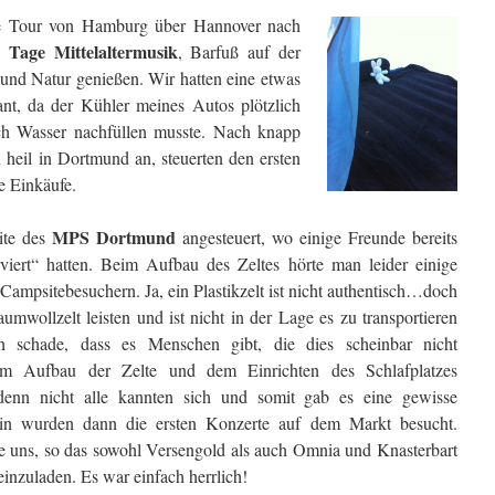
ie Tour von Hamburg über Ha
nnover nach
r Tage Mittelaltermusik
, Barfuß auf der
und Natur genießen. Wir hatten eine etwas
ant, da der Kühler meines Autos plötzlich
ch Wasser nachfüllen musste. Nach knapp
heil in Dortmund an, steuerten den ersten
e Einkäufe.
MPS Dortmund
ite des
angesteuert, wo einige Freunde bereits
viert“ hatten. Beim Aufbau des Zeltes hörte man leider einige
mpsitebesuchern. Ja, ein Plastikzelt ist nicht authentisch…doch
umwollzelt leisten und ist nicht in der Lage es zu transportieren
h schade, dass es Menschen gibt, die dies scheinbar nicht
em Aufbau der Zelte und dem Einrichten des Schlafplatzes
denn nicht alle kannten sich und somit gab es eine gewisse
in wurden dann die ersten Konzerte auf dem Markt besucht.
te uns, so das sowohl Versengold als auch Omnia und Knasterbart
inzuladen. Es war einfach herrlich!