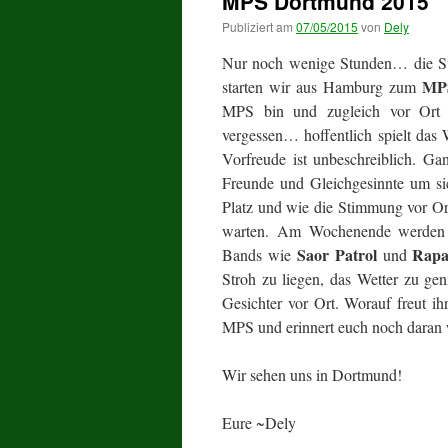
MPS Dortmund 2015
Publiziert am
07/05/2015
von
Dely
Nur noch wenige Stunden… die St
MP
starten wir aus Hamburg zum
MPS bin und zugleich vor Ort Z
vergessen… hoffentlich spielt das 
Vorfreude ist unbeschreiblich. G
Freunde und Gleichgesinnte um si
Platz und wie die Stimmung vor Or
warten. Am Wochenende werden
Saor Patrol
Rapa
Bands wie
und
Stroh zu liegen, das Wetter zu ge
Gesichter vor Ort. Worauf freut i
MPS und erinnert euch noch daran 
Wir sehen uns in Dortmund!
Eure ~Dely