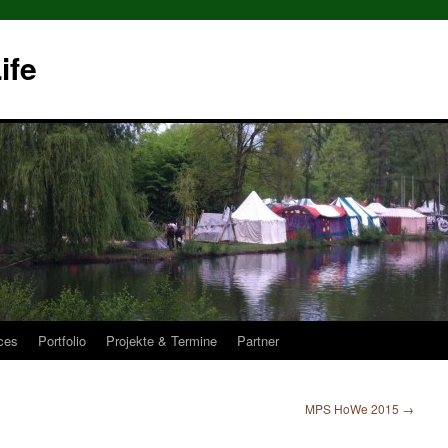
ife
ces
Portfolio
Projekte & Termine
Partner
MPS HoWe 2015
→