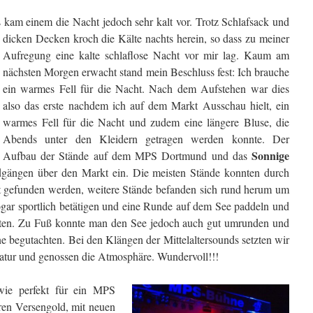
kam einem die Nacht jedoch sehr kalt vor. Trotz Schlafsack und
dicken Decken kroch die Kälte nachts herein, so dass zu meiner
Aufregung eine kalte schlaflose Nacht vor mir lag. Kaum am
nächsten Morgen erwacht stand mein Beschluss fest: Ich brauche
ein warmes Fell für die Nacht. Nach dem Aufstehen war dies
also das erste nachdem ich auf dem Markt Ausschau hielt, ein
warmes Fell für die Nacht und zudem eine längere Bluse, die
Abends unter den Kleidern getragen werden konnte. Der
Sonnige
Aufbau der Stände auf dem MPS Dortmund und das
ängen über den Markt ein. Die meisten Stände konnten durch
t gefunden werden, weitere Stände befanden sich rund herum um
ogar sportlich betätigen und eine Runde auf dem See paddeln und
ten. Zu Fuß konnte man den See jedoch auch gut umrunden und
e begutachten. Bei den Klängen der Mittelaltersounds setzten wir
Natur und genossen die Atmosphäre. Wundervoll!!!
ie perfekt für ein MPS
ren Versengold, mit neuen