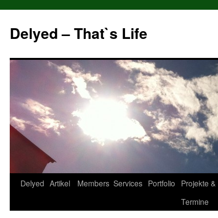
Delyed – That`s Life
Zum
Delyed
Artikel
Members
Services
Portfolio
Projekte &
Inhalt
Termine