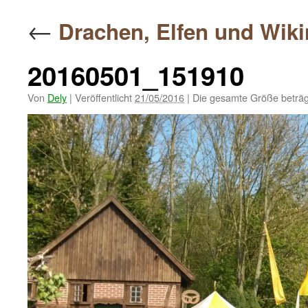
springen
←
Drachen, Elfen und Wik
20160501_151910
Von
Dely
|
Veröffentlicht
21/05/2016
|
Die gesamte Größe beträ