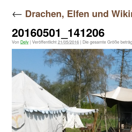
springen
←
Drachen, Elfen und Wik
20160501_141206
Von
Dely
|
Veröffentlicht
21/05/2016
|
Die gesamte Größe beträ