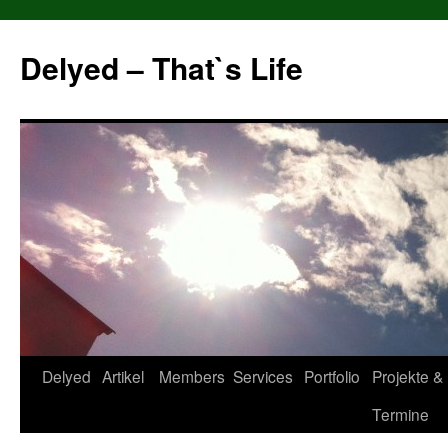
Delyed – That`s Life
Zum
Delyed
Artikel
Members
Services
Portfolio
Projekte &
Inhalt
Termine